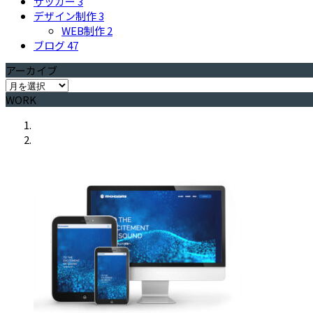
サッカー
3
デザイン制作
3
WEB制作
2
ブログ
47
アーカイブ
ア
ー
WORK
カ
イ
ブ