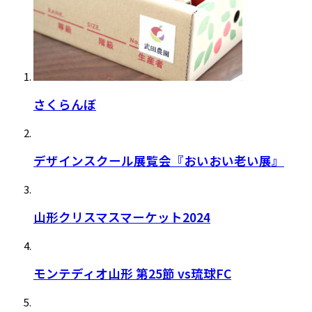
さくらんぼ
デザインスクール展覧会『おいおい老い展』
山形クリスマスマーケット2024
モンテディオ山形 第25節 vs琉球FC