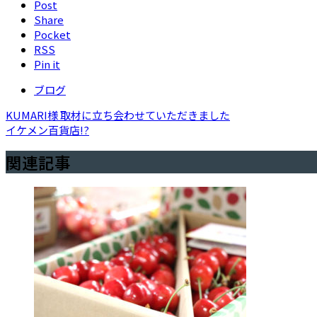
Post
Share
Pocket
RSS
Pin it
ブログ
KUMARI様 取材に立ち会わせていただきました
イケメン百貨店!?
関連記事